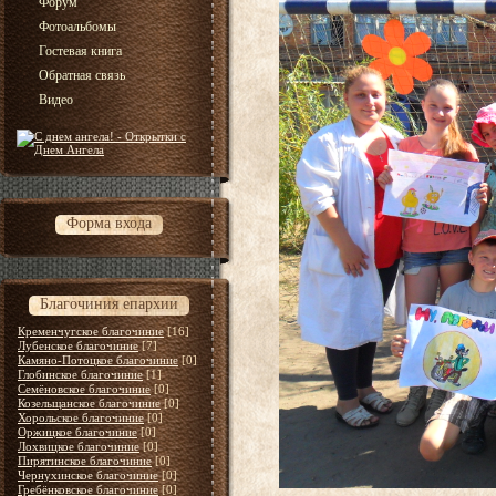
Форум
Фотоальбомы
Гостевая книга
Обратная связь
Видео
Форма входа
Благочиния епархии
Кременчугское благочиние
[16]
Лубенское благочиние
[7]
Камяно-Потоцкое благочиние
[0]
Глобинское благочиние
[1]
Семёновское благочиние
[0]
Козельщанское благочиние
[0]
Хорольское благочиние
[0]
Оржицкое благочиние
[0]
Лохвицкое благочиние
[0]
Пирятинское благочиние
[0]
Чернухинское благочиние
[0]
Гребёнковское благочиние
[0]