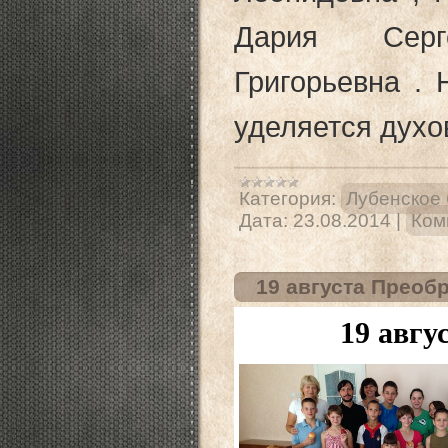
Дария Серг
Григорьевна .
уделяется духо
Категория:
Лубенское 
Дата:
23.08.2014
|
Ком
19 августа Преоб
19 авгу