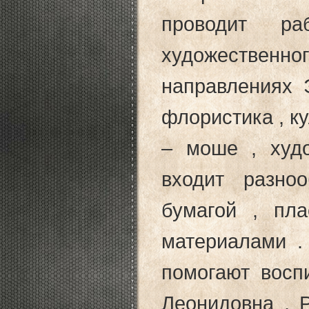
проводит ра
художестве
направлениях 
флористика , ку
– моше , худо
входит
разноо
бумагой , пл
материалами .
помогаю
т восп
Леонидовна , 