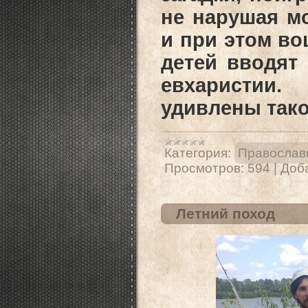
не нарушая м
и при этом во
детей вводят 
евхаристии
удивлены так
Категория:
Православн
Просмотров:
594
|
Доб
Летний поход