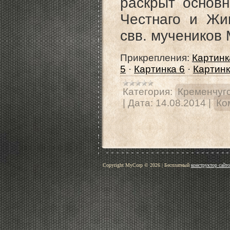
раскрыт основн
Честнаго и Жи
свв. мучеников
Прикрепления:
Картинк
5
·
Картинка 6
·
Картинк
Категория:
Кременчугс
|
Дата:
14.08.2014
|
Ко
Copyright MyCorp © 2026
|
Бесплатный
конструктор сайт