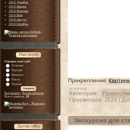
2013 Декабрь
2014 Январь
2014 Февраль
2014 Май
2014 Август
2014 Октябрь
Наш опрос
Оцените мой сайт
Отлично
Хорошо
Неплохо
Плохо
Прикрепления:
Картинк
Ужасно
Категория:
Правосла
Результаты
|
Архив опросов
Всего ответов:
20
Просмотров:
2520
|
До
Экскурсия для с
Друзья сайта