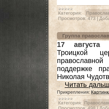
Категория:
Правосла
Просмотров:
473
|
Доб
Группа правосла
17 августа
с
Троицкой це
православной
поддержке пра
Николая Чудотв
...
Читать дальш
Прикрепления:
Картинк
Категория:
Православн
Просмотров:
498
|
Доб