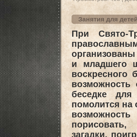
Занятия для дете
При Свято-Тр
православным
организованы 
и младшего ш
воскресного 
возможность 
беседке для
помолится на 
возможность 
порисовать, 
загадки, поиг