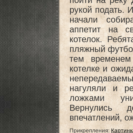
пойти на реку 
рукой подать. 
начали собир
аппетит на с
котелок. Ребят
пляжный футбол
тем временем
котелке и ожид
непередаваемы
нагуляли и р
ложками уни
Вернулись д
впечатлений, о
Прикрепления:
Картинк