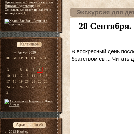
Православное братство святителя
Николая Чудотворца
[10]
Синодальный отдел по работе с
Экскурсия для де
молодёжью
[1]
28 Сентября.
Календарь
В воскресный день посл
«
Август 2026
»
братством св
...
Читать 
ПН
ВТ
СР
ЧТ
ПТ
СБ
ВС
1
2
3
4
5
6
7
8
9
10
11
12
13
14
15
16
17
18
19
20
21
22
23
24
25
26
27
28
29
30
31
Архив записей
2013 Ноябрь