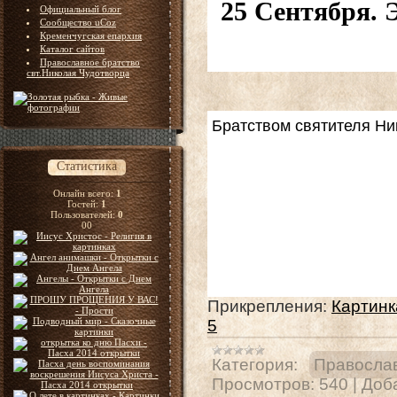
25 Сентября. 
Официальный блог
Сообщество uCoz
Кременчугская епархия
Каталог сайтов
Православное братство
свт.Николая Чудотворца
Братством святителя Ни
Статистика
Онлайн всего:
1
Гостей:
1
Пользователей:
0
00
Прикрепления:
Картинк
5
Категория:
Правосла
Просмотров:
540
|
Доб