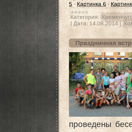
5
·
Картинка 6
·
Картинк
Категория:
Кременчугс
|
Дата:
14.08.2014
|
Ко
Праздничная встр
проведены бесе