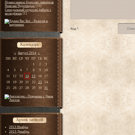
Православное братство святителя
Николая Чудотворца
[10]
Синодальный отдел по работе с
молодёжью
[1]
Код *:
Календарь
«
Август 2014
»
ПН
ВТ
СР
ЧТ
ПТ
СБ
ВС
1
2
3
4
5
6
7
8
9
10
11
12
13
14
15
16
17
18
19
20
21
22
23
24
25
26
27
28
29
30
31
Архив записей
2013 Ноябрь
2013 Декабрь