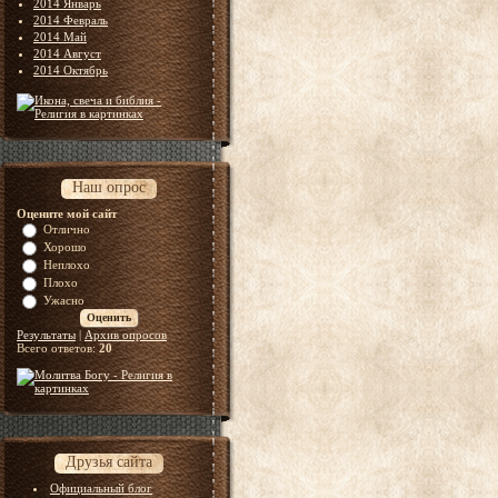
2014 Январь
2014 Февраль
2014 Май
2014 Август
2014 Октябрь
Наш опрос
Оцените мой сайт
Отлично
Хорошо
Неплохо
Плохо
Ужасно
Результаты
|
Архив опросов
Всего ответов:
20
Друзья сайта
Официальный блог