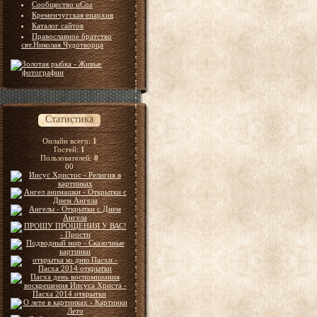
Сообщество uCoz
Кременчугская епархия
Каталог сайтов
Православное братство
свт.Николая Чудотворца
Статистика
Онлайн всего:
1
Гостей:
1
Пользователей:
0
00