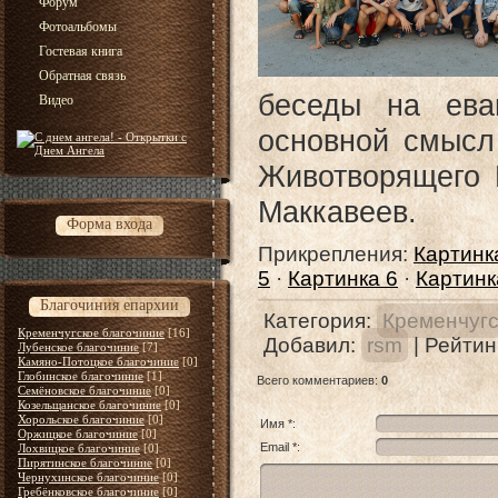
Форум
Фотоальбомы
Гостевая книга
Обратная связь
беседы на ева
Видео
основной смысл 
Животворящего К
Маккавеев.
Форма входа
Прикрепления
:
Картинк
5
·
Картинка 6
·
Картинк
Благочиния епархии
Категория
:
Кременчугс
Кременчугское благочиние
[16]
Добавил
:
rsm
|
Рейтин
Лубенское благочиние
[7]
Камяно-Потоцкое благочиние
[0]
Глобинское благочиние
[1]
Всего комментариев
:
0
Семёновское благочиние
[0]
Козельщанское благочиние
[0]
Хорольское благочиние
[0]
Имя *:
Оржицкое благочиние
[0]
Email *:
Лохвицкое благочиние
[0]
Пирятинское благочиние
[0]
Чернухинское благочиние
[0]
Гребёнковское благочиние
[0]