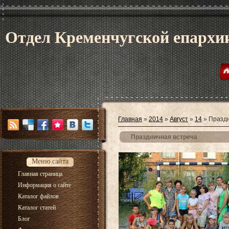
Отдел Кременчугской епархии
Главная
»
2014
»
Август
»
14
» Праздн
Праздничная встреча
Меню сайта
Главная страница
Информация о сайте
Каталог файлов
Каталог статей
Блог