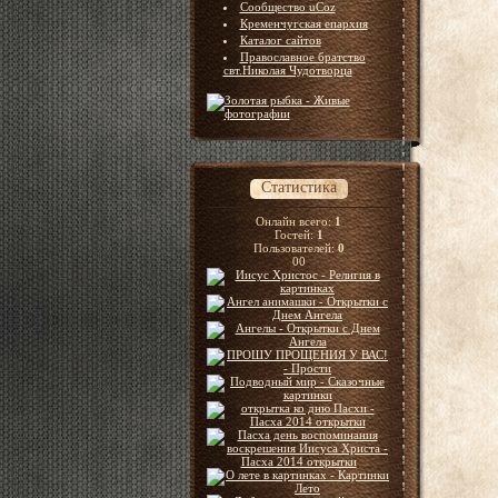
Сообщество uCoz
Кременчугская епархия
Каталог сайтов
Православное братство
свт.Николая Чудотворца
Статистика
Онлайн всего:
1
Гостей:
1
Пользователей:
0
00