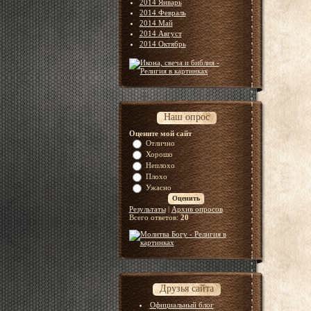
2014 Январь
2014 Февраль
2014 Май
2014 Август
2014 Октябрь
Наш опрос
Оцените мой сайт
Отлично
Хорошо
Неплохо
Плохо
Ужасно
Результаты
|
Архив опросов
Всего ответов:
20
Друзья сайта
Официальный блог