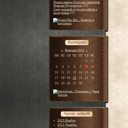
Православное братство святителя
Николая Чудотворца
[10]
Синодальный отдел по работе с
молодёжью
[1]
Календарь
«
Февраль 2014
»
ПН
ВТ
СР
ЧТ
ПТ
СБ
ВС
1
2
3
4
5
6
7
8
9
10
11
12
13
14
15
16
17
18
19
20
21
22
23
24
25
26
27
28
Архив записей
2013 Ноябрь
2013 Декабрь