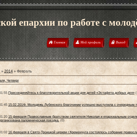
кой епархии по работе с моло
Главная
Мой профиль
Выход
я
»
2014
»
Февраль
аля, Четверг
01:55
Присоединяйтесь к благотворительной акции для детей «Эстафета добрых дел»
(
01:45
15.02.2014г. Молодежь Лубенского благочинии успешно выступила с очередным 
01:20
15 февраля Православным братством святителя Николая и епархиальным отдел
организована паломническая поездка.
(0)
01:02
16 февраля в Свято-Троицкой церкви г.Кременчуга состоялось собрание правос