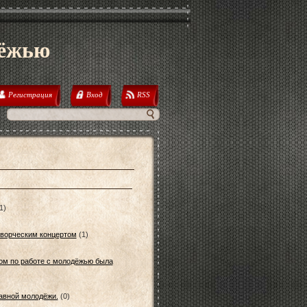
дёжью
Регистрация
Вход
RSS
1)
творческим концертом
(1)
ом по работе с молодёжью была
лавной молодёжи.
(0)