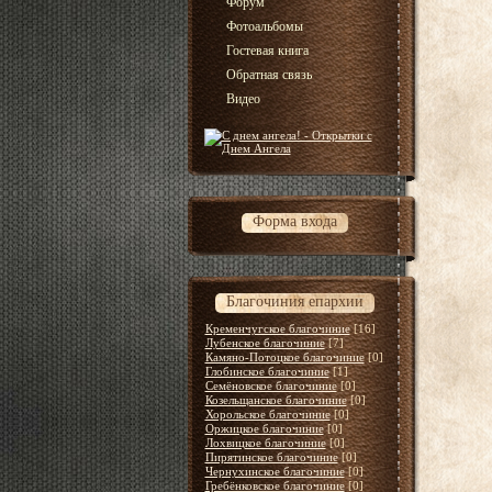
Форум
Фотоальбомы
Гостевая книга
Обратная связь
Видео
Форма входа
Благочиния епархии
Кременчугское благочиние
[16]
Лубенское благочиние
[7]
Камяно-Потоцкое благочиние
[0]
Глобинское благочиние
[1]
Семёновское благочиние
[0]
Козельщанское благочиние
[0]
Хорольское благочиние
[0]
Оржицкое благочиние
[0]
Лохвицкое благочиние
[0]
Пирятинское благочиние
[0]
Чернухинское благочиние
[0]
Гребёнковское благочиние
[0]